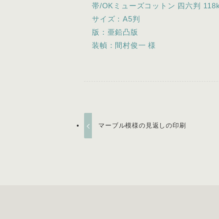
帯/OKミューズコットン 四六判 118k
サイズ：A5判
版：亜鉛凸版
装幀：間村俊一 様
マーブル模様の見返しの印刷