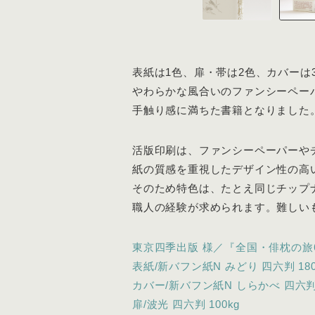
表紙は1色、扉・帯は2色、カバーは
やわらかな風合いのファンシーペー
手触り感に満ちた書籍となりました
活版印刷は、ファンシーペーパーや
紙の質感を重視したデザイン性の高
そのため特色は、たとえ同じチップ
職人の経験が求められます。難しい
東京四季出版 様／『全国・俳枕の旅
表紙/新バフン紙N みどり 四六判 180
カバー/新バフン紙N しらかべ 四六判 
扉/波光 四六判 100kg