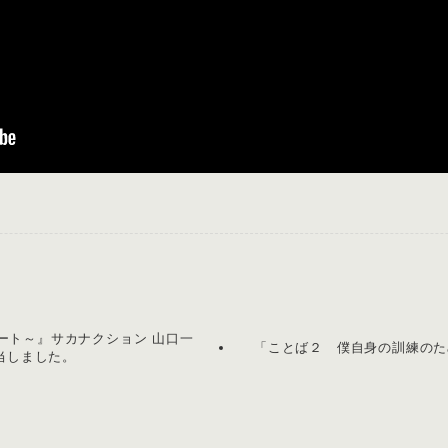
ート～』サカナクション 山口一
「ことば２ 僕自身の訓練のためのノー
担当しました。